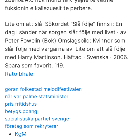
fuksionin e kallezuesit te perbere.
Lite om att slå Sökordet "Slå följe" finns i: En
dag i sänder när sorgen slår följe med livet · av
Peter Fowelin (Bok) Omslagsbild: Kvinnor som
slår följe med vargarna av Lite om att slå följe
med Harry Martinson. Häftad ⋅ Svenska ⋅ 2006.
Spara som favorit. 119.
Rato bhale
göran folkestad melodifestivalen
när var palme statsminister
pris fritidshus
betygs poang
socialistiska partiet sverige
företag som rekryterar
KgM