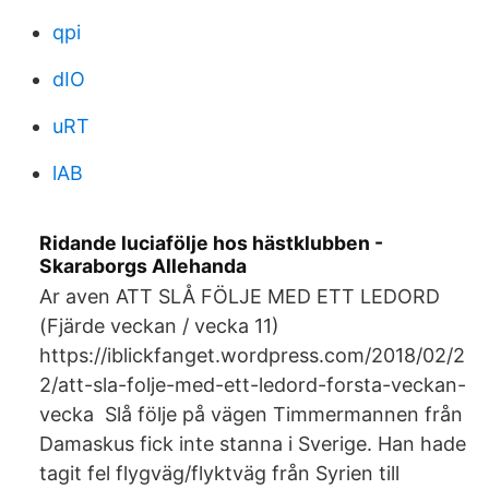
qpi
dIO
uRT
lAB
Ridande luciafölje hos hästklubben -
Skaraborgs Allehanda
Ar aven ATT SLÅ FÖLJE MED ETT LEDORD
(Fjärde veckan / vecka 11)
https://iblickfanget.wordpress.com/2018/02/2
2/att-sla-folje-med-ett-ledord-forsta-veckan-
vecka Slå följe på vägen Timmermannen från
Damaskus fick inte stanna i Sverige. Han hade
tagit fel flygväg/flyktväg från Syrien till