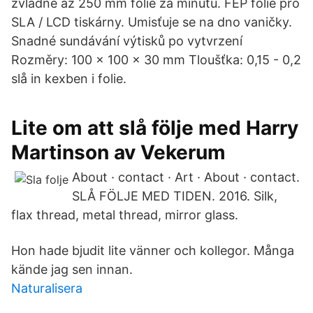
zvládne až 250 mm folie za minutu. FEP fólie pro
SLA / LCD tiskárny. Umisťuje se na dno vaničky.
Snadné sundávání výtisků po vytvrzení
Rozměry: 100 x 100 x 30 mm Tloušťka: 0,15 - 0,2
slå in kexben i folie.
Lite om att slå följe med Harry
Martinson av Vekerum
About · contact · Art · About · contact.
SLÅ FÖLJE MED TIDEN. 2016. Silk,
flax thread, metal thread, mirror glass.
Hon hade bjudit lite vänner och kollegor. Många
kände jag sen innan.
Naturalisera