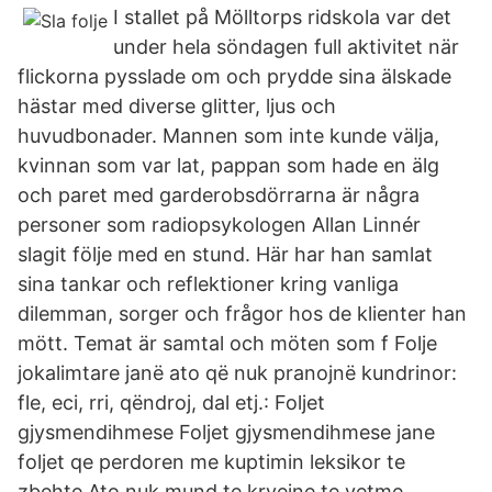
I stallet på Mölltorps ridskola var det
under hela söndagen full aktivitet när
flickorna pysslade om och prydde sina älskade
hästar med diverse glitter, ljus och
huvudbonader. Mannen som inte kunde välja,
kvinnan som var lat, pappan som hade en älg
och paret med garderobsdörrarna är några
personer som radiopsykologen Allan Linnér
slagit följe med en stund. Här har han samlat
sina tankar och reflektioner kring vanliga
dilemman, sorger och frågor hos de klienter han
mött. Temat är samtal och möten som f Folje
jokalimtare janë ato që nuk pranojnë kundrinor:
fle, eci, rri, qëndroj, dal etj.: Foljet
gjysmendihmese Foljet gjysmendihmese jane
foljet qe perdoren me kuptimin leksikor te
zbehte.Ato nuk mund te kryejne te vetme