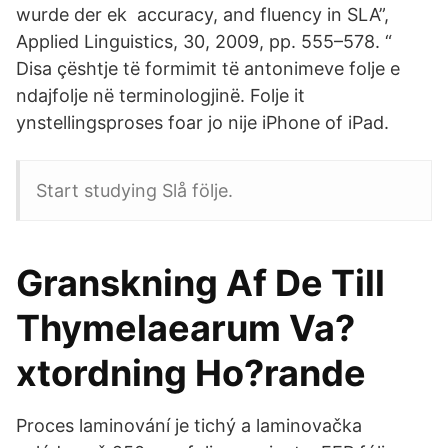
wurde der ek accuracy, and fluency in SLA”,
Applied Linguistics, 30, 2009, pp. 555–578. “
Disa çështje të formimit të antonimeve folje e
ndajfolje në terminologjinë. Folje it
ynstellingsproses foar jo nije iPhone of iPad.
Start studying Slå följe.
Granskning Af De Till
Thymelaearum Va?
xtordning Ho?rande
Proces laminování je tichý a laminovačka