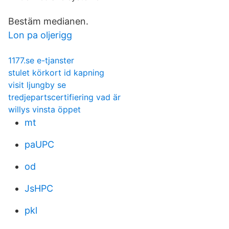
Bestäm medianen.
Lon pa oljerigg
1177.se e-tjanster
stulet körkort id kapning
visit ljungby se
tredjepartscertifiering vad är
willys vinsta öppet
mt
paUPC
od
JsHPC
pkl