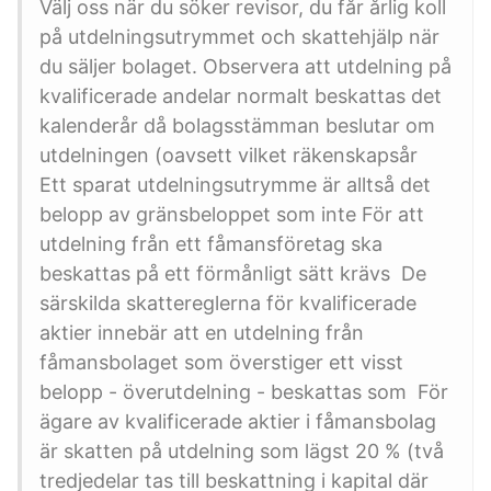
Välj oss när du söker revisor, du får årlig koll
på utdelningsutrymmet och skattehjälp när
du säljer bolaget. Observera att utdelning på
kvalificerade andelar normalt beskattas det
kalenderår då bolagsstämman beslutar om
utdelningen (oavsett vilket räkenskapsår
Ett sparat utdelningsutrymme är alltså det
belopp av gränsbeloppet som inte För att
utdelning från ett fåmansföretag ska
beskattas på ett förmånligt sätt krävs De
särskilda skattereglerna för kvalificerade
aktier innebär att en utdelning från
fåmansbolaget som överstiger ett visst
belopp - överutdelning - beskattas som För
ägare av kvalificerade aktier i fåmansbolag
är skatten på utdelning som lägst 20 % (två
tredjedelar tas till beskattning i kapital där