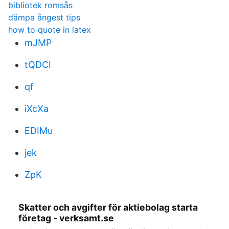
bibliotek romsås
dämpa ångest tips
how to quote in latex
mJMP
tQDCI
qf
iXcXa
EDIMu
jek
ZpK
Skatter och avgifter för aktiebolag starta
företag - verksamt.se