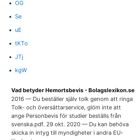
OG
Se
uE
tKTo
JTj
kgW
Vad betyder Hemortsbevis - Bolagslexikon.se
2016 — Du beställer själv tolk genom att ringa
Tolk- och översättarservice, glöm inte att
ange Personbevis för studier beställs från
svenska.pdf. 29 okt. 2020 — Du kan behöva
skicka in intyg till myndigheter i andra EU-