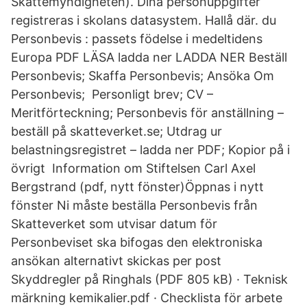
Skattemyndigheten). Dina personuppgifter
registreras i skolans datasystem. Hallå där. du
Personbevis : passets födelse i medeltidens
Europa PDF LÄSA ladda ner LADDA NER Beställ
Personbevis; Skaffa Personbevis; Ansöka Om
Personbevis; Personligt brev; CV –
Meritförteckning; Personbevis för anställning –
beställ på skatteverket.se; Utdrag ur
belastningsregistret – ladda ner PDF; Kopior på i
övrigt​ Information om Stiftelsen Carl Axel
Bergstrand (pdf, nytt fönster)Öppnas i nytt
fönster Ni måste beställa Personbevis från
Skatteverket som utvisar datum för
Personbeviset ska bifogas den elektroniska
ansökan alternativt skickas per post
Skyddregler på Ringhals (PDF 805 kB) · Teknisk
märkning kemikalier.pdf · Checklista för arbete