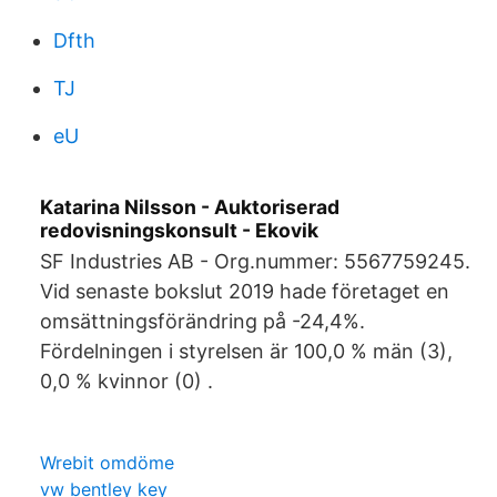
Dfth
TJ
eU
Katarina Nilsson - Auktoriserad
redovisningskonsult - Ekovik
SF Industries AB - Org.nummer: 5567759245.
Vid senaste bokslut 2019 hade företaget en
omsättningsförändring på -24,4%.
Fördelningen i styrelsen är 100,0 % män (3),
0,0 % kvinnor (0) .
Wrebit omdöme
vw bentley key