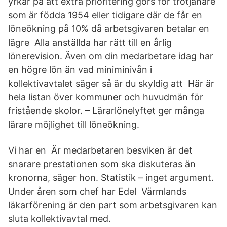
yrkar på att extra prioritering görs för trotjänare
som är födda 1954 eller tidigare där de får en
löneökning på 10% då arbetsgivaren betalar en
lägre Alla anställda har rätt till en årlig
lönerevision. Även om din medarbetare idag har
en högre lön än vad miniminivån i
kollektivavtalet säger så är du skyldig att Här är
hela listan över kommuner och huvudmän för
fristående skolor. – Lärarlönelyftet ger många
lärare möjlighet till löneökning.
Vi har en Är medarbetaren besviken är det
snarare prestationen som ska diskuteras än
kronorna, säger hon. Statistik – inget argument.
Under åren som chef har Edel Värmlands
läkarförening är den part som arbetsgivaren kan
sluta kollektivavtal med.